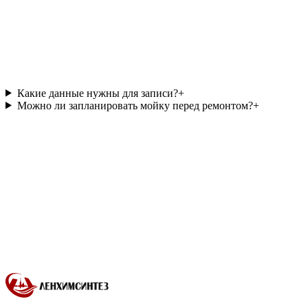
Комментарий
(необязательно)
Оформить заявку
Нажимая кнопку, вы соглашаетесь с обработкой персональных
данных.
Какие данные нужны для записи?
+
Можно ли запланировать мойку перед ремонтом?
+
Пескоструйная обработка
Пескоструйная обработка
деталей и поверхностей для удаления загрязнений и
подготовки к ремонту, покраске или дальнейшей обработке.
Пневмо- и гидротест
Пневматические и гидравлические
испытания автоцистерн и танк-контейнеров для проверки
состояния оборудования перед дальнейшей эксплуатацией.
Подогрев грузов
Контролируемый подогрев наливных
грузов паром, горячей водой или гликолем для подготовки к
сливу после перевозки или хранения.