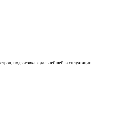
етров, подготовка к дальнейшей эксплуатации.
лючать проверку герметичности кранов, состояния термометров
дготовки к перевозке.