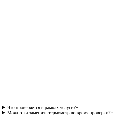
Согласуем проверку оборудования
Имя
Телефон
Email
(необязательно)
Комментарий
(необязательно)
Оформить заявку
Нажимая кнопку, вы соглашаетесь с обработкой персональных 
Что проверяется в рамках услуги?
+
Можно ли заменить термометр во время проверки?
+