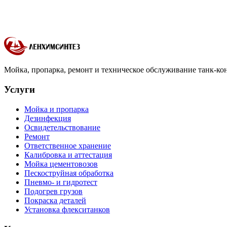
Сопровождение груза
Сопровождение местных, междугород
Утилизация продукта
Организация утилизации невостребов
Аренда танк-контейнеров
Аренда танк-контейнеров для хи
Мойка, пропарка, ремонт и техническое обслуживание танк-кон
Услуги
Мойка и пропарка
Дезинфекция
Освидетельствование
Ремонт
Ответственное хранение
Калибровка и аттестация
Мойка цементовозов
Пескоструйная обработка
Пневмо- и гидротест
Подогрев грузов
Покраска деталей
Установка флекситанков