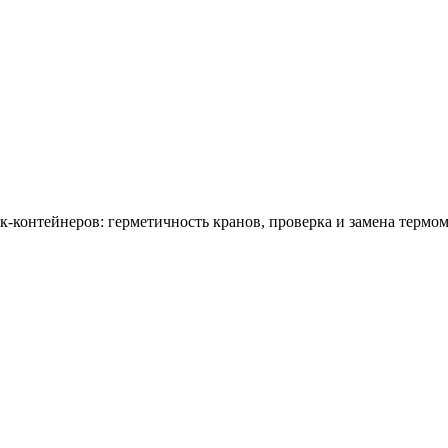
-контейнеров: герметичность кранов, проверка и замена термом
оров танк-контейнеров. В зависимости от задачи это может вк
 быть включены в маршрут освидетельствования, ремонта или по