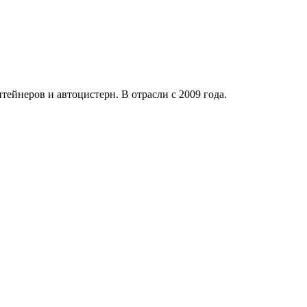
них и международных контейнерных перевозок с координацией 
анного, неидентифицированного, скоропортящегося и иного про
мических и пищевых грузов, опасных и неопасных продуктов, а 
тейнеров и автоцистерн. В отрасли с 2009 года.